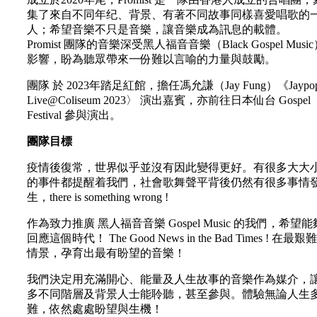
集了來自不同年纪、背景、有著不同故事同樣喜愛唱歌的
人；希望音樂不只是音樂，讓音樂成為訊息的載體。
Promist 團隊的音樂深受黑人福音音樂（Black Gospel Musi
影響，盼為聽眾帶來一份難以言喻的力量與鼓勵。
團隊 於 2023年踏足紅館，擔任馮允謙（Jay Fung）《Jaypo
Live@Coliseum 2023〉 演出嘉賓，亦前往日本仙台 Gospel
Festival 參與演出。
團隊目標
疫情後復常，世界似乎並沒有因此變得更好。有很多大大
的事件都提醒着我們，社會歌舞聲平背後仍然有很多事情
生，there is something wrong !
作為致力推廣 黑人福音音樂 Gospel Music 的我們，希望能
回應這個時代！ The Good News in the Bad Times ! 在最艱
情景，孕育出最有盼望的音樂！
我們決定用充滿開心、能量及人生故事的音樂作為媒介，
多不同階層及背景人士能聆聽，甚至參與。體驗無論人生
難，依然處處盼望與生機！