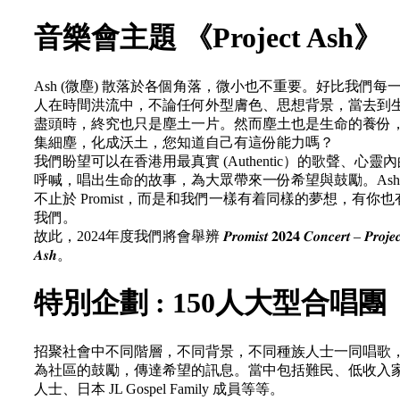
音樂會主題 《Project Ash》
Ash (微塵) 散落於各個角落，微小也不重要。好比我們每
人在時間洪流中，不論任何外型膚色、思想背景，當去到
盡頭時，終究也只是塵土一片。然而塵土也是生命的養份
集細塵，化成沃土，您知道自己有這份能力嗎？
我們盼望可以在香港用最真實 (Authentic）的歌聲、心靈
呼喊，唱出生命的故事，為大眾帶來一份希望與鼓勵。Ash
不止於 Promist，而是和我們一樣有着同樣的夢想，有你也
我們。
故此，2024年度我們將會舉辨 𝑷𝒓𝒐𝒎𝒊𝒔𝒕 𝟐𝟎𝟐𝟒 𝑪𝒐𝒏𝒄𝒆𝒓𝒕 – 𝑷𝒓𝒐𝒋𝒆𝒄
𝑨𝒔𝒉。
特別企劃 : 150人大型合唱團
招聚社會中不同階層，不同背景，不同種族人士一同唱歌
為社區的鼓勵，傳達希望的訊息。當中包括難民、低收入
人士、日本 JL Gospel Family 成員等等。